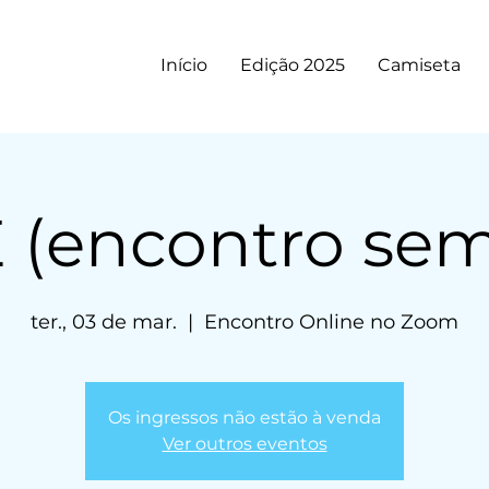
Início
Edição 2025
Camiseta
 (encontro sem
ter., 03 de mar.
  |  
Encontro Online no Zoom
Os ingressos não estão à venda
Ver outros eventos