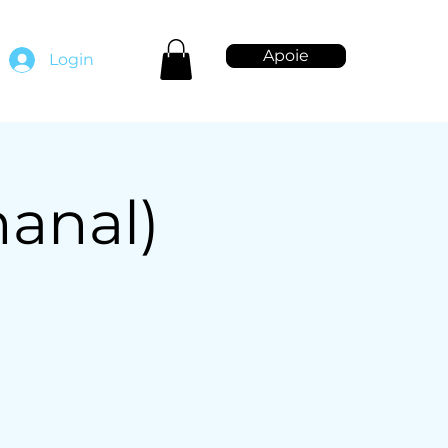
Apoie
Login
anal)