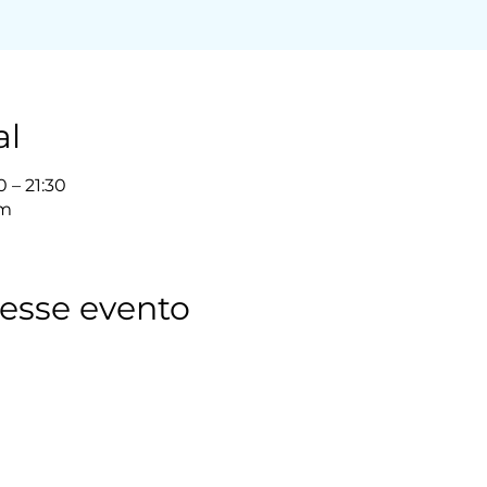
al
 – 21:30
om
esse evento