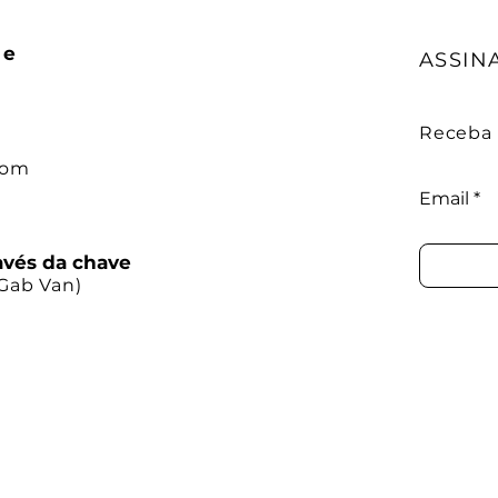
 e
ASSIN
Receba n
com
Email
avés da chave
Gab Van)