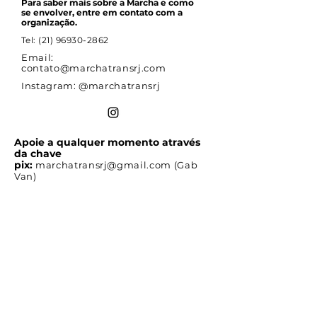
Para saber mais sobre a Marcha e como
se envolver, entre em contato com a
organização.
Tel:
(21) 96930-2862
Email:
contato@marchatransrj.com
Instagram: @marchatransrj
Apoie a qualquer momento através
da chave
pix:
marchatransrj@gmail.com
(Gab
Van)
ASSINAR
Receba nossas notícias e
atualizações.
Email