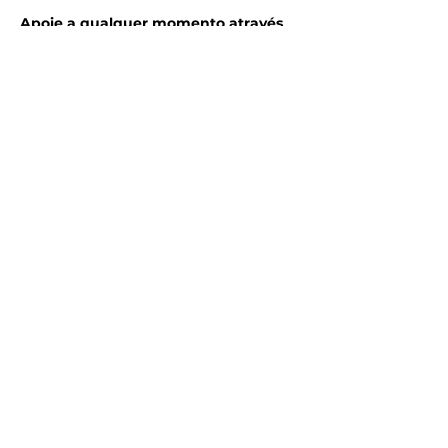
Apoie a qualquer momento através
da chave
pix:
marchatransrj@gmail.com
(Gab
Van)
ASSINAR
Receba nossas notícias e
atualizações.
Email
Assinar